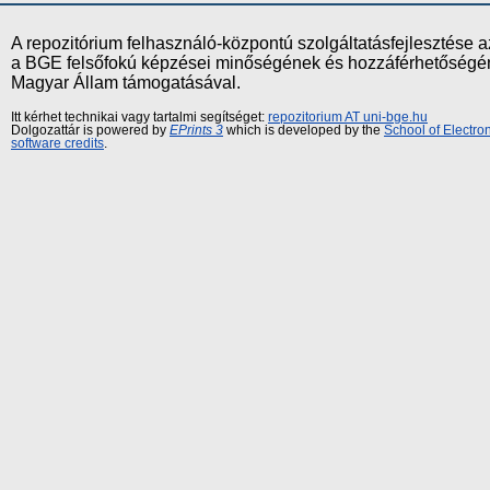
A repozitórium felhasználó-központú szolgáltatásfejlesztés
a BGE felsőfokú képzései minőségének és hozzáférhetőségének
Magyar Állam támogatásával.
Itt kérhet technikai vagy tartalmi segítséget:
repozitorium AT uni-bge.hu
Dolgozattár is powered by
EPrints 3
which is developed by the
School of Electr
software credits
.