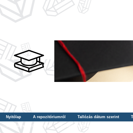
Nyitólap
A repozitóriumról
Tallózás dátum szerint
T
Tallózás szerző szerint
Tallózás nyelv szerint
Tallózás ké