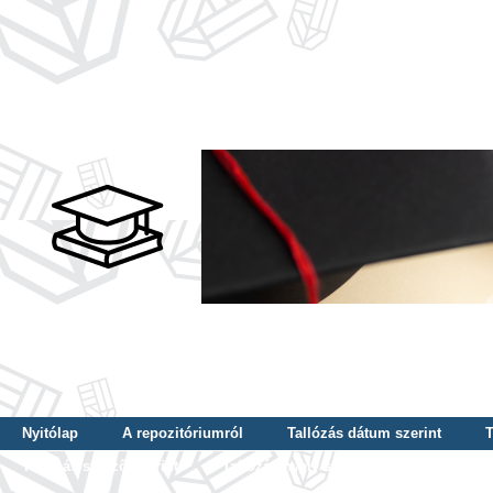
Nyitólap
A repozitóriumról
Tallózás dátum szerint
T
Tallózás szerző szerint
Tallózás nyelv szerint
Tallózás ké