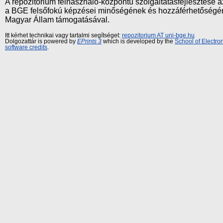
A repozitórium felhasználó-központú szolgáltatásfejlesztés
a BGE felsőfokú képzései minőségének és hozzáférhetőségének
Magyar Állam támogatásával.
Itt kérhet technikai vagy tartalmi segítséget:
repozitorium AT uni-bge.hu
Dolgozattár is powered by
EPrints 3
which is developed by the
School of Electr
software credits
.