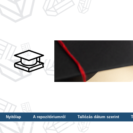
Nyitólap
A repozitóriumról
Tallózás dátum szerint
T
Tallózás szerző szerint
Tallózás nyelv szerint
Tallózás ké