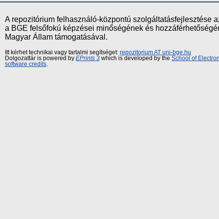
A repozitórium felhasználó-központú szolgáltatásfejlesztés
a BGE felsőfokú képzései minőségének és hozzáférhetőségének
Magyar Állam támogatásával.
Itt kérhet technikai vagy tartalmi segítséget:
repozitorium AT uni-bge.hu
Dolgozattár is powered by
EPrints 3
which is developed by the
School of Electr
software credits
.