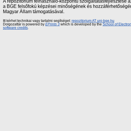
A repozitórium felhasználó-központú szolgáltatásfejlesztés
a BGE felsőfokú képzései minőségének és hozzáférhetőségének
Magyar Állam támogatásával.
Itt kérhet technikai vagy tartalmi segítséget:
repozitorium AT uni-bge.hu
Dolgozattár is powered by
EPrints 3
which is developed by the
School of Electr
software credits
.