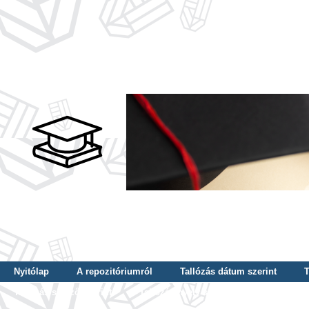
Nyitólap
A repozitóriumról
Tallózás dátum szerint
T
Tallózás szerző szerint
Tallózás nyelv szerint
Tallózás ké