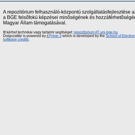
A repozitórium felhasználó-központú szolgáltatásfejlesztés
a BGE felsőfokú képzései minőségének és hozzáférhetőségének
Magyar Állam támogatásával.
Itt kérhet technikai vagy tartalmi segítséget:
repozitorium AT uni-bge.hu
Dolgozattár is powered by
EPrints 3
which is developed by the
School of Electr
software credits
.