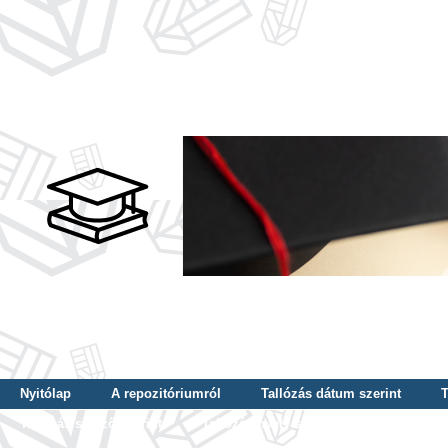
Nyitólap
A repozitóriumról
Tallózás dátum szerint
T
Tallózás szerző szerint
Tallózás nyelv szerint
Tallózás ké