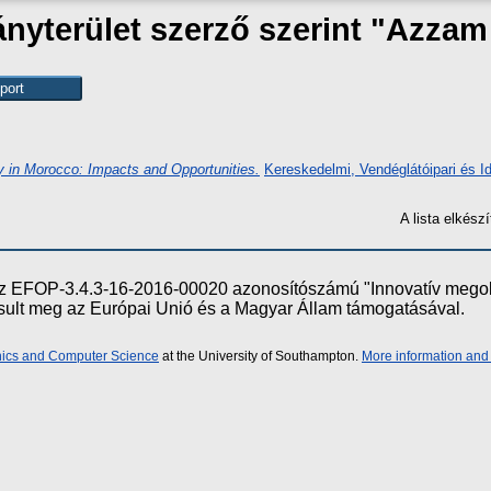
yterület szerző szerint "
Azzam
y in Morocco: Impacts and Opportunities.
Kereskedelmi, Vendéglátóipari és I
A lista elkés
e az EFOP-3.4.3-16-2016-00020 azonosítószámú "Innovatív meg
ósult meg az Európai Unió és a Magyar Állam támogatásával.
onics and Computer Science
at the University of Southampton.
More information and 