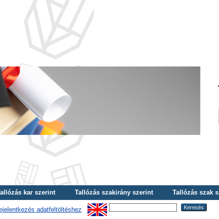
allózás kar szerint
Tallózás szakirány szerint
Tallózás szak s
ejelentkezés adatfeltöltéshez