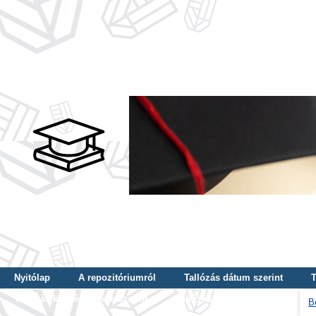
Nyitólap
A repozitóriumról
Tallózás dátum szerint
T
Tallózás képzés szintje szerint
Tallózás kulcsszó szerint
B