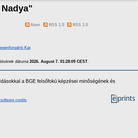
 Nadya
"
Atom
RSS 1.0
RSS 2.0
degenforgalmi Kar
.
zítésének dátuma
2026. August 7. 01:28:09 CEST
.
oldásokkal a BGE felsőfokú képzései minőségének és
software credits
.