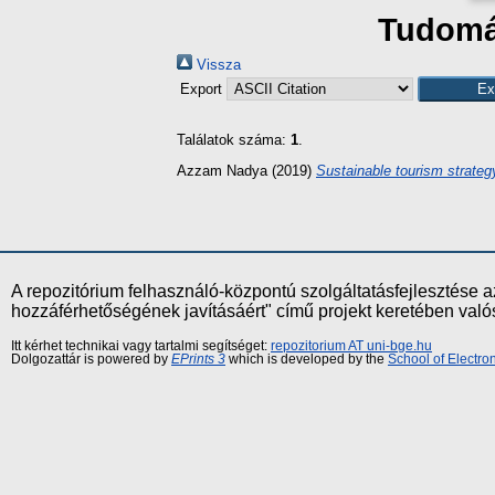
Tudomán
Vissza
Export
Találatok száma:
1
.
Azzam Nadya
(2019)
Sustainable tourism strateg
A repozitórium felhasználó-központú szolgáltatásfejlesztés
hozzáférhetőségének javításáért" című projekt keretében val
Itt kérhet technikai vagy tartalmi segítséget:
repozitorium AT uni-bge.hu
Dolgozattár is powered by
EPrints 3
which is developed by the
School of Electr