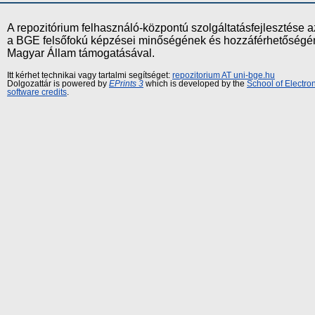
A repozitórium felhasználó-központú szolgáltatásfejlesztés
a BGE felsőfokú képzései minőségének és hozzáférhetőségének
Magyar Állam támogatásával.
Itt kérhet technikai vagy tartalmi segítséget:
repozitorium AT uni-bge.hu
Dolgozattár is powered by
EPrints 3
which is developed by the
School of Electr
software credits
.