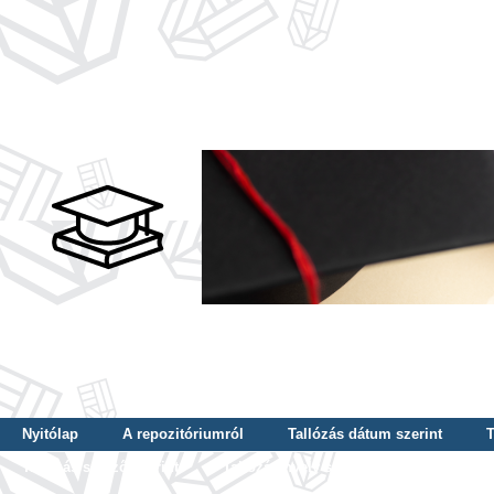
Nyitólap
A repozitóriumról
Tallózás dátum szerint
T
Tallózás szerző szerint
Tallózás nyelv szerint
Tallózás ké