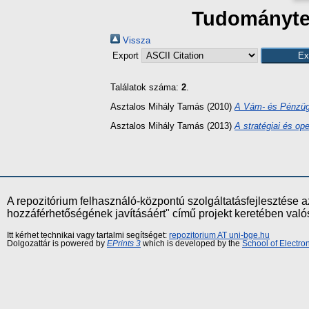
Tudományter
Vissza
Export
Találatok száma:
2
.
Asztalos Mihály Tamás
(2010)
A Vám- és Pénzügy
Asztalos Mihály Tamás
(2013)
A stratégiai és op
A repozitórium felhasználó-központú szolgáltatásfejlesztés
hozzáférhetőségének javításáért" című projekt keretében val
Itt kérhet technikai vagy tartalmi segítséget:
repozitorium AT uni-bge.hu
Dolgozattár is powered by
EPrints 3
which is developed by the
School of Electr