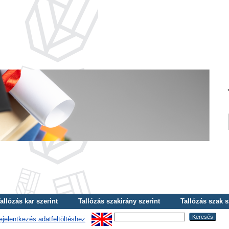
allózás kar szerint
Tallózás szakirány szerint
Tallózás szak s
ejelentkezés adatfeltöltéshez