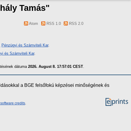
ihály Tamás
"
Atom
RSS 1.0
RSS 2.0
.
Pénzügyi és Számviteli Kar
.
yi és Számviteli Kar
.
zítésének dátuma
2026. August 8. 17:57:01 CEST
.
oldásokkal a BGE felsőfokú képzései minőségének és
software credits
.