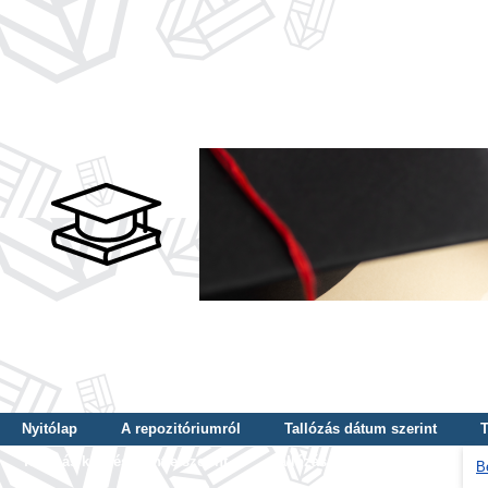
Nyitólap
A repozitóriumról
Tallózás dátum szerint
T
Tallózás képzés szintje szerint
Tallózás kulcsszó szerint
B