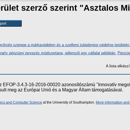
ület szerző szerint "
Asztalos M
őrség szerepe a márkavédelem és a szellemi tulajdonjog védelme területén
eratív pénzügyi tervezés módszertana, jellemzői egy vállalat példáján.
Pénzüg
A lista elkés
e az EFOP-3.4.3-16-2016-00020 azonosítószámú "Innovatív meg
ósult meg az Európai Unió és a Magyar Állam támogatásával.
onics and Computer Science
at the University of Southampton.
More information and 