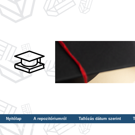
Nyitólap
A repozitóriumról
Tallózás dátum szerint
T
Tallózás szerző szerint
Tallózás nyelv szerint
Tallózás ké