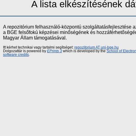
A lista elkészítésének 
A repozitórium felhasználó-központú szolgáltatásfejlesztés
a BGE felsőfokú képzései minőségének és hozzáférhetőségének
Magyar Állam támogatásával.
Itt kérhet technikai vagy tartalmi segítséget:
repozitorium AT uni-bge.hu
Dolgozattár is powered by
EPrints 3
which is developed by the
School of Electr
software credits
.