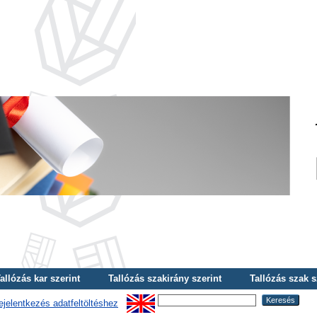
allózás kar szerint
Tallózás szakirány szerint
Tallózás szak s
ejelentkezés adatfeltöltéshez