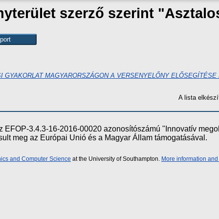
terület szerző szerint "
Asztalo
I GYAKORLAT MAGYARORSZÁGON A VERSENYELŐNY ELŐSEGÍTÉSE
A lista elkés
e az EFOP-3.4.3-16-2016-00020 azonosítószámú "Innovatív meg
ósult meg az Európai Unió és a Magyar Állam támogatásával.
onics and Computer Science
at the University of Southampton.
More information and 