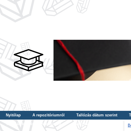
Nyitólap
A repozitóriumról
Tallózás dátum szerint
T
Tallózás képzés szintje szerint
Tallózás kulcsszó szerint
B