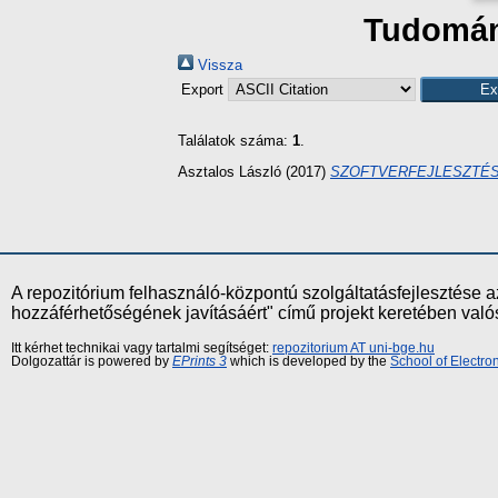
Tudomány
Vissza
Export
Találatok száma:
1
.
Asztalos László
(2017)
SZOFTVERFEJLESZTÉS
A repozitórium felhasználó-központú szolgáltatásfejlesztés
hozzáférhetőségének javításáért" című projekt keretében val
Itt kérhet technikai vagy tartalmi segítséget:
repozitorium AT uni-bge.hu
Dolgozattár is powered by
EPrints 3
which is developed by the
School of Electr