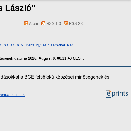
s László
"
Atom
RSS 1.0
RSS 2.0
 ÉRDEKÉBEN.
Pénzügyi és Számviteli Kar
.
zítésének dátuma
2026. August 8. 00:21:40 CEST
.
oldásokkal a BGE felsőfokú képzései minőségének és
software credits
.