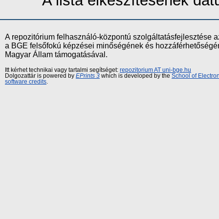
A lista elkészítésének d
A repozitórium felhasználó-központú szolgáltatásfejlesztés
a BGE felsőfokú képzései minőségének és hozzáférhetőségének
Magyar Állam támogatásával.
Itt kérhet technikai vagy tartalmi segítséget:
repozitorium AT uni-bge.hu
Dolgozattár is powered by
EPrints 3
which is developed by the
School of Electr
software credits
.