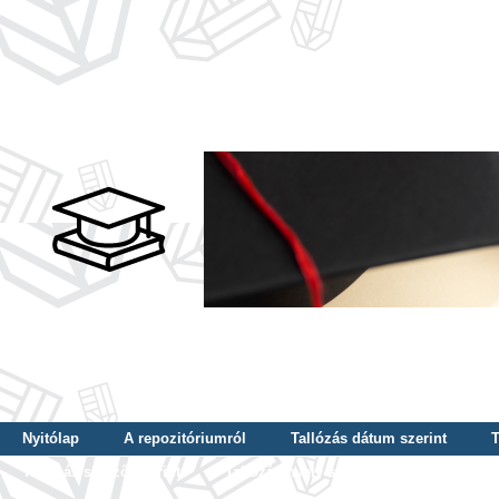
Nyitólap
A repozitóriumról
Tallózás dátum szerint
T
Tallózás szerző szerint
Tallózás nyelv szerint
Tallózás ké