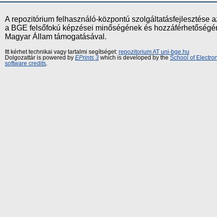
A repozitórium felhasználó-központú szolgáltatásfejlesztés
a BGE felsőfokú képzései minőségének és hozzáférhetőségének
Magyar Állam támogatásával.
Itt kérhet technikai vagy tartalmi segítséget:
repozitorium AT uni-bge.hu
Dolgozattár is powered by
EPrints 3
which is developed by the
School of Electr
software credits
.