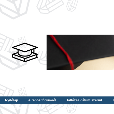
Nyitólap
A repozitóriumról
Tallózás dátum szerint
T
Tallózás szerző szerint
Tallózás nyelv szerint
Tallózás ké