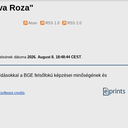
va Roza
"
Atom
RSS 1.0
RSS 2.0
zítésének dátuma
2026. August 8. 18:48:44 CEST
.
oldásokkal a BGE felsőfokú képzései minőségének és
software credits
.