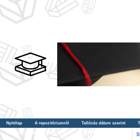
Nyitólap
A repozitóriumról
Tallózás dátum szerint
T
Tallózás képzés szintje szerint
Tallózás kulcsszó szerint
B