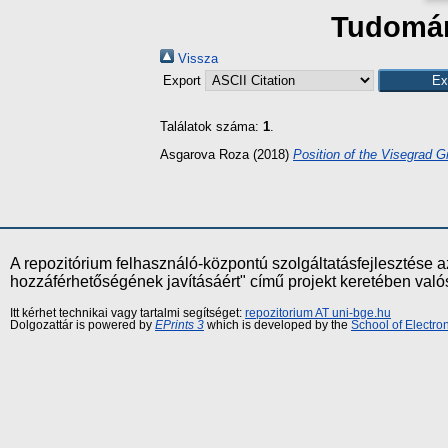
Tudomány
Vissza
Export
Találatok száma:
1
.
Asgarova Roza
(2018)
Position of the Visegrad Gr
A repozitórium felhasználó-központú szolgáltatásfejlesztés
hozzáférhetőségének javításáért" című projekt keretében val
Itt kérhet technikai vagy tartalmi segítséget:
repozitorium AT uni-bge.hu
Dolgozattár is powered by
EPrints 3
which is developed by the
School of Electr