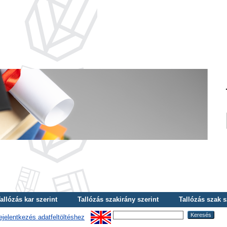
allózás kar szerint
Tallózás szakirány szerint
Tallózás szak s
ejelentkezés adatfeltöltéshez