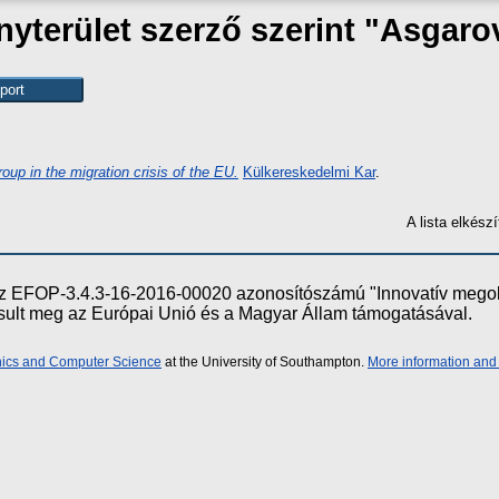
terület szerző szerint "
Asgaro
oup in the migration crisis of the EU.
Külkereskedelmi Kar
.
A lista elkés
e az EFOP-3.4.3-16-2016-00020 azonosítószámú "Innovatív meg
ósult meg az Európai Unió és a Magyar Állam támogatásával.
onics and Computer Science
at the University of Southampton.
More information and 