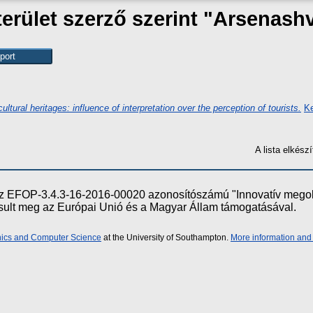
rület szerző szerint "
Arsenashv
ultural heritages: influence of interpretation over the perception of tourists.
Ke
A lista elkés
e az EFOP-3.4.3-16-2016-00020 azonosítószámú "Innovatív meg
ósult meg az Európai Unió és a Magyar Állam támogatásával.
onics and Computer Science
at the University of Southampton.
More information and 