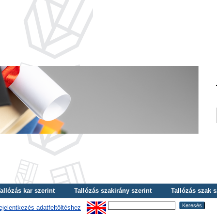
allózás kar szerint
Tallózás szakirány szerint
Tallózás szak s
ejelentkezés adatfeltöltéshez