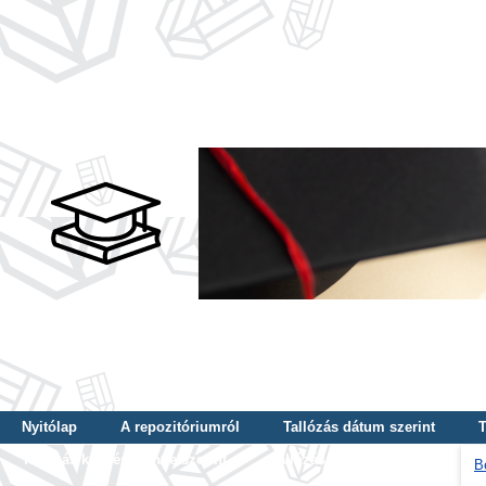
Nyitólap
A repozitóriumról
Tallózás dátum szerint
T
Tallózás képzés szintje szerint
Tallózás kulcsszó szerint
B