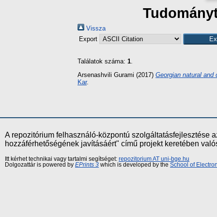
Tudományte
Vissza
Export
Találatok száma:
1
.
Arsenashvili Gurami
(2017)
Georgian natural and c
Kar
.
A repozitórium felhasználó-központú szolgáltatásfejlesztés
hozzáférhetőségének javításáért" című projekt keretében val
Itt kérhet technikai vagy tartalmi segítséget:
repozitorium AT uni-bge.hu
Dolgozattár is powered by
EPrints 3
which is developed by the
School of Electr