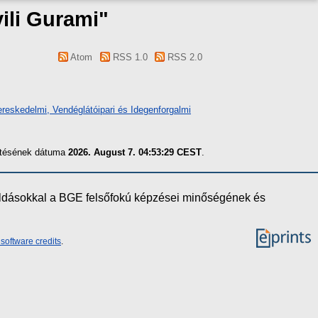
ili Gurami
"
Atom
RSS 1.0
RSS 2.0
reskedelmi, Vendéglátóipari és Idegenforgalmi
zítésének dátuma
2026. August 7. 04:53:29 CEST
.
oldásokkal a BGE felsőfokú képzései minőségének és
software credits
.