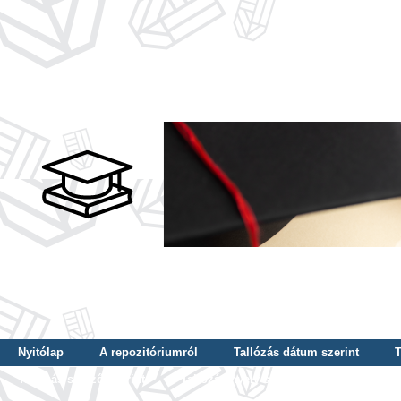
Nyitólap
A repozitóriumról
Tallózás dátum szerint
T
Tallózás szerző szerint
Tallózás nyelv szerint
Tallózás ké