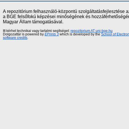
A repozitórium felhasználó-központú szolgáltatásfejlesztés
a BGE felsőfokú képzései minőségének és hozzáférhetőségének
Magyar Állam támogatásával.
Itt kérhet technikai vagy tartalmi segítséget:
repozitorium AT uni-bge.hu
Dolgozattár is powered by
EPrints 3
which is developed by the
School of Electr
software credits
.