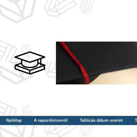
Nyitólap
A repozitóriumról
Tallózás dátum szerint
T
Tallózás szerző szerint
Tallózás nyelv szerint
Tallózás ké