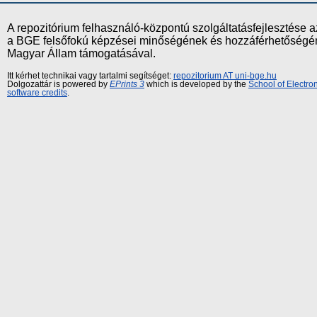
A repozitórium felhasználó-központú szolgáltatásfejlesztés
a BGE felsőfokú képzései minőségének és hozzáférhetőségének
Magyar Állam támogatásával.
Itt kérhet technikai vagy tartalmi segítséget:
repozitorium AT uni-bge.hu
Dolgozattár is powered by
EPrints 3
which is developed by the
School of Electr
software credits
.