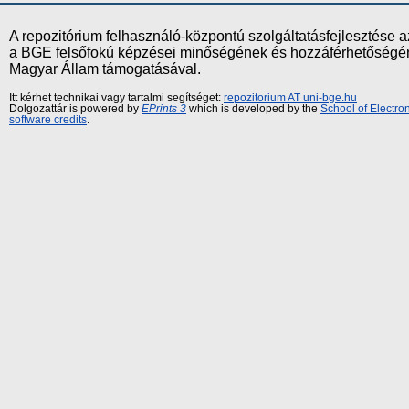
A repozitórium felhasználó-központú szolgáltatásfejlesztés
a BGE felsőfokú képzései minőségének és hozzáférhetőségének
Magyar Állam támogatásával.
Itt kérhet technikai vagy tartalmi segítséget:
repozitorium AT uni-bge.hu
Dolgozattár is powered by
EPrints 3
which is developed by the
School of Electr
software credits
.