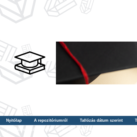
Nyitólap
A repozitóriumról
Tallózás dátum szerint
T
Tallózás szerző szerint
Tallózás nyelv szerint
Tallózás ké