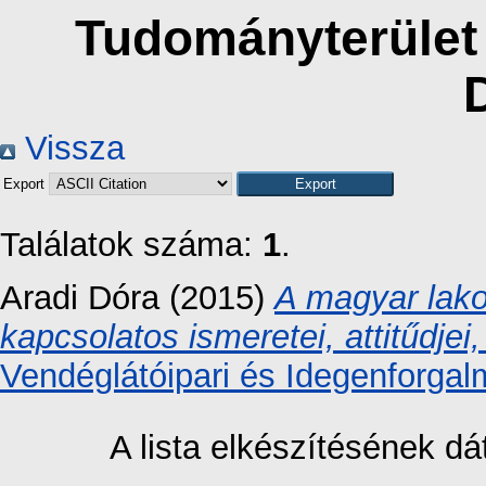
Tudományterület 
Vissza
Export
Találatok száma:
1
.
Aradi Dóra
(2015)
A magyar lako
kapcsolatos ismeretei, attitűdjei
Vendéglátóipari és Idegenforgal
A lista elkészítésének 