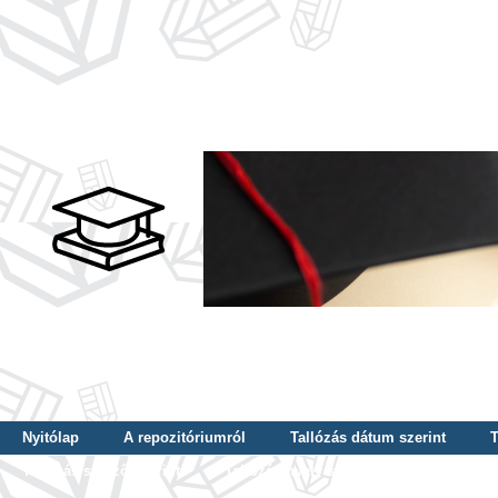
Nyitólap
A repozitóriumról
Tallózás dátum szerint
T
Tallózás szerző szerint
Tallózás nyelv szerint
Tallózás ké