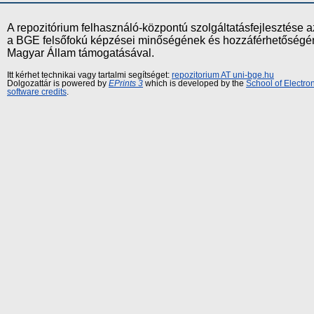
A repozitórium felhasználó-központú szolgáltatásfejlesztés
a BGE felsőfokú képzései minőségének és hozzáférhetőségének
Magyar Állam támogatásával.
Itt kérhet technikai vagy tartalmi segítséget:
repozitorium AT uni-bge.hu
Dolgozattár is powered by
EPrints 3
which is developed by the
School of Electr
software credits
.