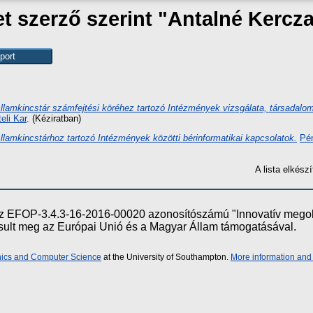
 szerző szerint "
Antalné Kercza
lamkincstár számfejtési köréhez tartozó Intézmények vizsgálata, társadalomb
eli Kar
. (Kéziratban)
lamkincstárhoz tartozó Intézmények közötti bérinformatikai kapcsolatok.
Pén
A lista elkés
e az EFOP-3.4.3-16-2016-00020 azonosítószámú "Innovatív meg
ósult meg az Európai Unió és a Magyar Állam támogatásával.
onics and Computer Science
at the University of Southampton.
More information and 