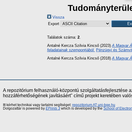
Tudományterület
Vissza
Export
Találatok száma:
2
.
Antalné Kercza Szilvia Kincső
(2023)
A Magyar Ál
feladatainak szempontjából.
Pénzügyi és Számvit
Antalné Kercza Szilvia Kincső
(2018)
A Magyar Ál
A repozitórium felhasználó-központú szolgáltatásfejlesztés
hozzáférhetőségének javításáért" című projekt keretében val
Itt kérhet technikai vagy tartalmi segítséget:
repozitorium AT uni-bge.hu
Dolgozattár is powered by
EPrints 3
which is developed by the
School of Electr