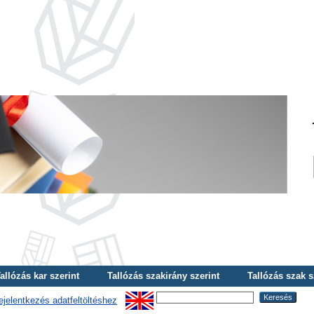
allózás kar szerint
Tallózás szakirány szerint
Tallózás szak s
ejelentkezés adatfeltöltéshez