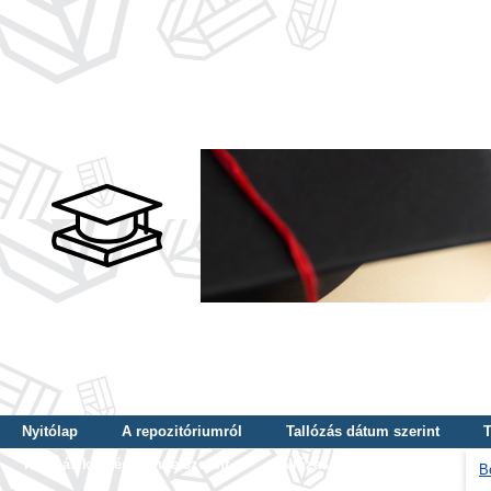
Nyitólap
A repozitóriumról
Tallózás dátum szerint
T
Tallózás képzés szintje szerint
Tallózás kulcsszó szerint
B