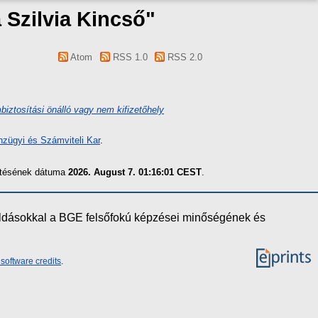
 Szilvia Kincső
"
Atom
RSS 1.0
RSS 2.0
iztosítási önálló vagy nem kifizetőhely
zügyi és Számviteli Kar
.
zítésének dátuma
2026. August 7. 01:16:01 CEST
.
oldásokkal a BGE felsőfokú képzései minőségének és
software credits
.