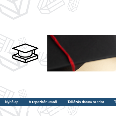
Nyitólap
A repozitóriumról
Tallózás dátum szerint
T
Tallózás szerző szerint
Tallózás nyelv szerint
Tallózás ké