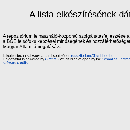
A lista elkészítésének 
A repozitórium felhasználó-központú szolgáltatásfejlesztés
a BGE felsőfokú képzései minőségének és hozzáférhetőségének
Magyar Állam támogatásával.
Itt kérhet technikai vagy tartalmi segítséget:
repozitorium AT uni-bge.hu
Dolgozattár is powered by
EPrints 3
which is developed by the
School of Electr
software credits
.