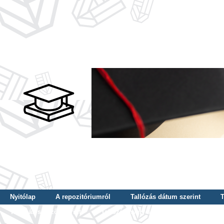
Nyitólap
A repozitóriumról
Tallózás dátum szerint
T
Tallózás szerző szerint
Tallózás nyelv szerint
Tallózás ké