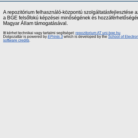
A repozitórium felhasználó-központú szolgáltatásfejlesztés
a BGE felsőfokú képzései minőségének és hozzáférhetőségének
Magyar Állam támogatásával.
Itt kérhet technikai vagy tartalmi segítséget:
repozitorium AT uni-bge.hu
Dolgozattár is powered by
EPrints 3
which is developed by the
School of Electr
software credits
.