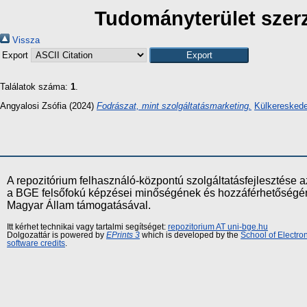
Tudományterület szerz
Vissza
Export
Találatok száma:
1
.
Angyalosi Zsófia
(2024)
Fodrászat, mint szolgáltatásmarketing.
Külkereskede
A repozitórium felhasználó-központú szolgáltatásfejlesztés
a BGE felsőfokú képzései minőségének és hozzáférhetőségének
Magyar Állam támogatásával.
Itt kérhet technikai vagy tartalmi segítséget:
repozitorium AT uni-bge.hu
Dolgozattár is powered by
EPrints 3
which is developed by the
School of Electr
software credits
.