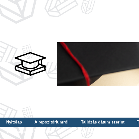
Nyitólap
A repozitóriumról
Tallózás dátum szerint
T
Tallózás szerző szerint
Tallózás nyelv szerint
Tallózás ké