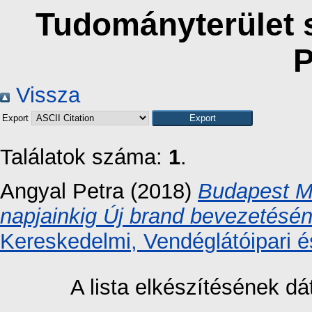
Tudományterület s
P
Vissza
Export
Találatok száma:
1
.
Angyal Petra
(2018)
Budapest Ma
napjainkig Új brand bevezetésé
Kereskedelmi, Vendéglátóipari é
A lista elkészítésének 