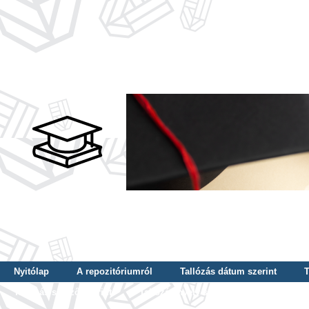
Nyitólap
A repozitóriumról
Tallózás dátum szerint
T
Tallózás szerző szerint
Tallózás nyelv szerint
Tallózás ké