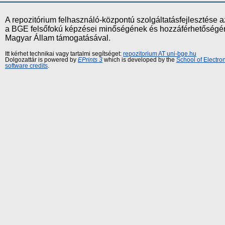
A repozitórium felhasználó-központú szolgáltatásfejlesztés
a BGE felsőfokú képzései minőségének és hozzáférhetőségének
Magyar Állam támogatásával.
Itt kérhet technikai vagy tartalmi segítséget:
repozitorium AT uni-bge.hu
Dolgozattár is powered by
EPrints 3
which is developed by the
School of Electr
software credits
.