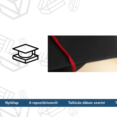
Nyitólap
A repozitóriumról
Tallózás dátum szerint
T
Tallózás szerző szerint
Tallózás nyelv szerint
Tallózás ké