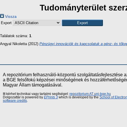
Tudományterület szerz
Vissza
Export
Találatok száma:
1
.
Angyal Nikoletta
(2012)
Pénzügyi innovációk és kapcsolatuk a pénz- és tőke
A repozitórium felhasználó-központú szolgáltatásfejlesztés
a BGE felsőfokú képzései minőségének és hozzáférhetőségének
Magyar Állam támogatásával.
Itt kérhet technikai vagy tartalmi segítséget:
repozitorium AT uni-bge.hu
Dolgozattár is powered by
EPrints 3
which is developed by the
School of Electr
software credits
.