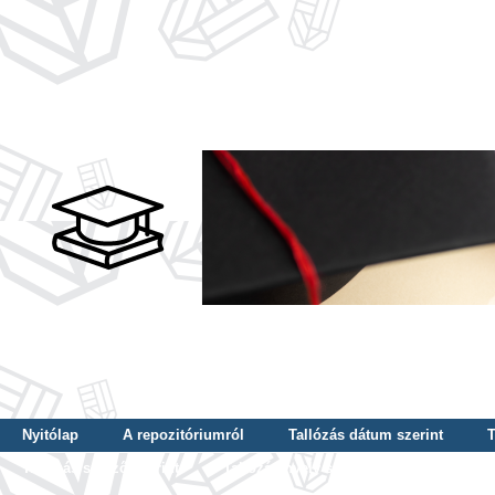
Nyitólap
A repozitóriumról
Tallózás dátum szerint
T
Tallózás szerző szerint
Tallózás nyelv szerint
Tallózás ké