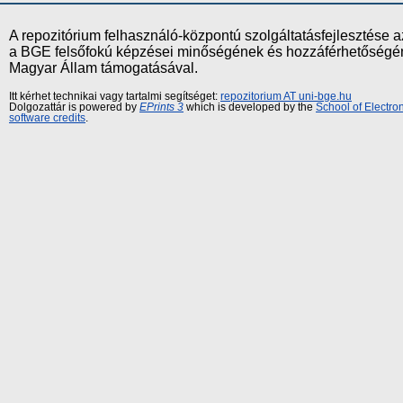
A repozitórium felhasználó-központú szolgáltatásfejlesztés
a BGE felsőfokú képzései minőségének és hozzáférhetőségének
Magyar Állam támogatásával.
Itt kérhet technikai vagy tartalmi segítséget:
repozitorium AT uni-bge.hu
Dolgozattár is powered by
EPrints 3
which is developed by the
School of Electr
software credits
.