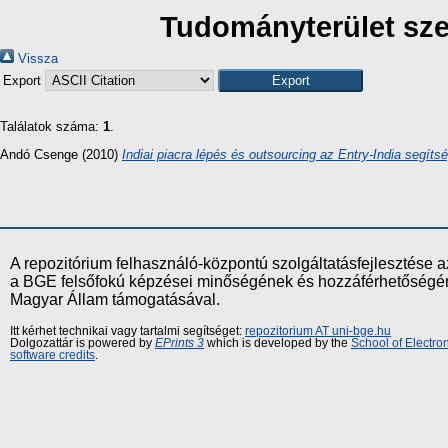
Tudományterület szer
Vissza
Export
Találatok száma:
1
.
Andó Csenge
(2010)
Indiai piacra lépés és outsourcing az Entry-India segíts
A repozitórium felhasználó-központú szolgáltatásfejlesztés
a BGE felsőfokú képzései minőségének és hozzáférhetőségének
Magyar Állam támogatásával.
Itt kérhet technikai vagy tartalmi segítséget:
repozitorium AT uni-bge.hu
Dolgozattár is powered by
EPrints 3
which is developed by the
School of Electr
software credits
.