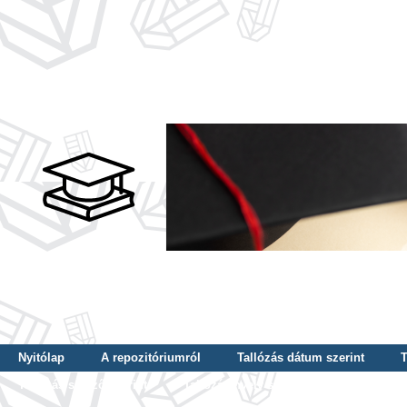
Nyitólap
A repozitóriumról
Tallózás dátum szerint
T
Tallózás szerző szerint
Tallózás nyelv szerint
Tallózás ké