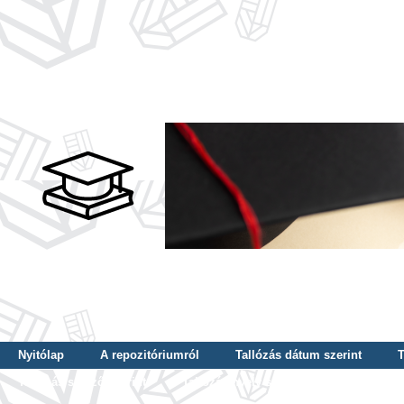
Nyitólap
A repozitóriumról
Tallózás dátum szerint
T
Tallózás szerző szerint
Tallózás nyelv szerint
Tallózás ké