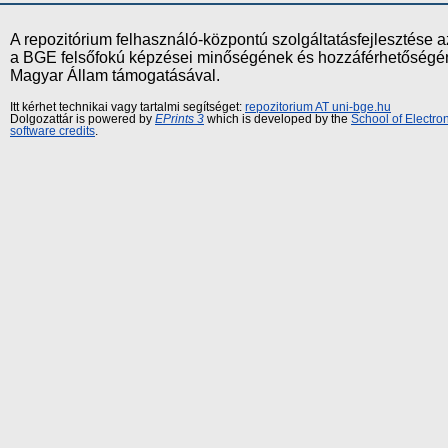
A repozitórium felhasználó-központú szolgáltatásfejlesztés
a BGE felsőfokú képzései minőségének és hozzáférhetőségének
Magyar Állam támogatásával.
Itt kérhet technikai vagy tartalmi segítséget:
repozitorium AT uni-bge.hu
Dolgozattár is powered by
EPrints 3
which is developed by the
School of Electr
software credits
.