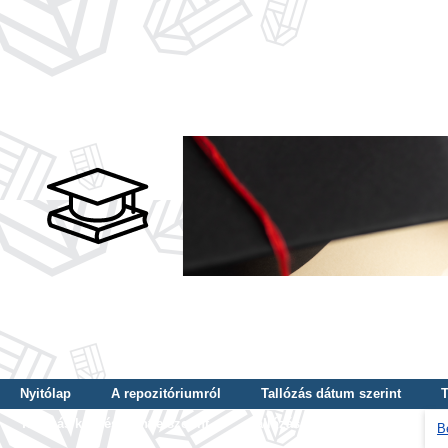
Nyitólap
A repozitóriumról
Tallózás dátum szerint
T
Tallózás képzés szintje szerint
Tallózás kulcsszó szerint
B