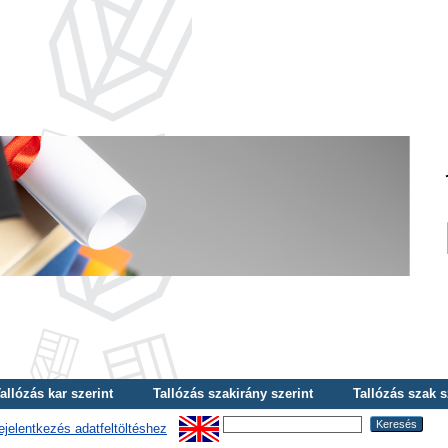
allózás kar szerint
Tallózás szakirány szerint
Tallózás szak s
ejelentkezés adatfeltöltéshez