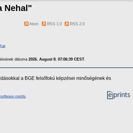
a Nehal
"
Atom
RSS 1.0
RSS 2.0
Kar
.
zítésének dátuma
2026. August 8. 07:06:39 CEST
.
oldásokkal a BGE felsőfokú képzései minőségének és
software credits
.