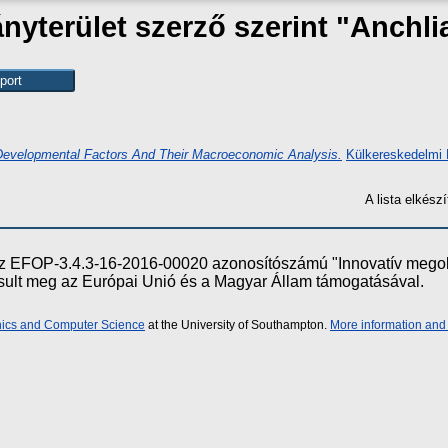
yterület szerző szerint "
Anchli
Developmental Factors And Their Macroeconomic Analysis.
Külkereskedelmi 
A lista elkés
e az EFOP-3.4.3-16-2016-00020 azonosítószámú "Innovatív meg
ósult meg az Európai Unió és a Magyar Állam támogatásával.
onics and Computer Science
at the University of Southampton.
More information and 