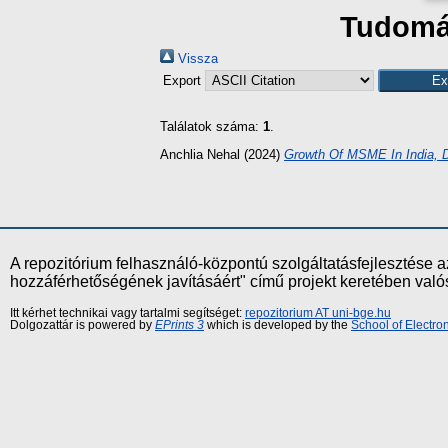
Tudomán
Vissza
Export
Találatok száma:
1
.
Anchlia Nehal
(2024)
Growth Of MSME In India, 
A repozitórium felhasználó-központú szolgáltatásfejlesztés
hozzáférhetőségének javításáért" című projekt keretében val
Itt kérhet technikai vagy tartalmi segítséget:
repozitorium AT uni-bge.hu
Dolgozattár is powered by
EPrints 3
which is developed by the
School of Electr