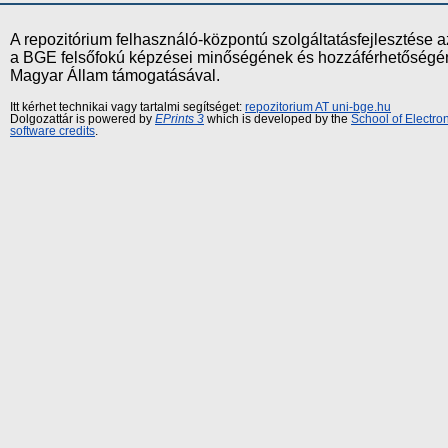
A repozitórium felhasználó-központú szolgáltatásfejlesztés
a BGE felsőfokú képzései minőségének és hozzáférhetőségének
Magyar Állam támogatásával.
Itt kérhet technikai vagy tartalmi segítséget:
repozitorium AT uni-bge.hu
Dolgozattár is powered by
EPrints 3
which is developed by the
School of Electr
software credits
.