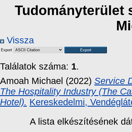
Tudományterület s
Mi
Vissza
Export
Találatok száma:
1
.
Amoah Michael
(2022)
Service D
The Hospitality Industry (The 
Hotel).
Kereskedelmi, Vendéglátó
A lista elkészítésének 