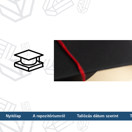
Nyitólap
A repozitóriumról
Tallózás dátum szerint
T
Tallózás szerző szerint
Tallózás nyelv szerint
Tallózás ké