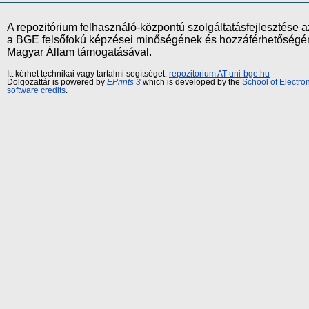
A repozitórium felhasználó-központú szolgáltatásfejlesztés
a BGE felsőfokú képzései minőségének és hozzáférhetőségének
Magyar Állam támogatásával.
Itt kérhet technikai vagy tartalmi segítséget:
repozitorium AT uni-bge.hu
Dolgozattár is powered by
EPrints 3
which is developed by the
School of Electr
software credits
.