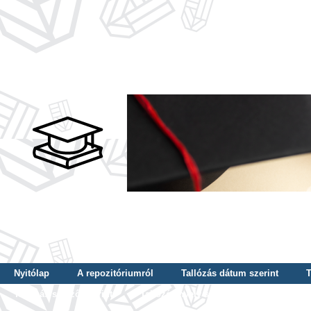
Nyitólap
A repozitóriumról
Tallózás dátum szerint
T
Tallózás szerző szerint
Tallózás nyelv szerint
Tallózás ké