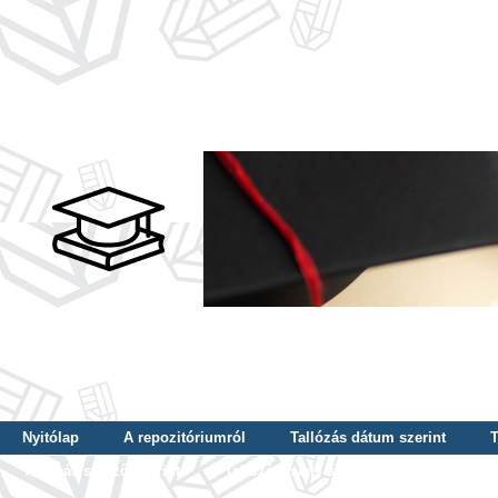
Nyitólap
A repozitóriumról
Tallózás dátum szerint
T
Tallózás szerző szerint
Tallózás nyelv szerint
Tallózás ké