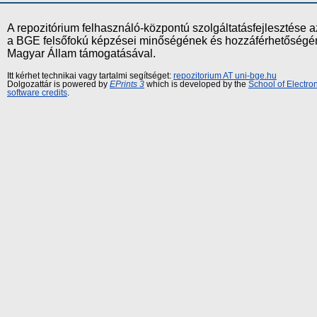
A repozitórium felhasználó-központú szolgáltatásfejlesztés
a BGE felsőfokú képzései minőségének és hozzáférhetőségének
Magyar Állam támogatásával.
Itt kérhet technikai vagy tartalmi segítséget:
repozitorium AT uni-bge.hu
Dolgozattár is powered by
EPrints 3
which is developed by the
School of Electr
software credits
.