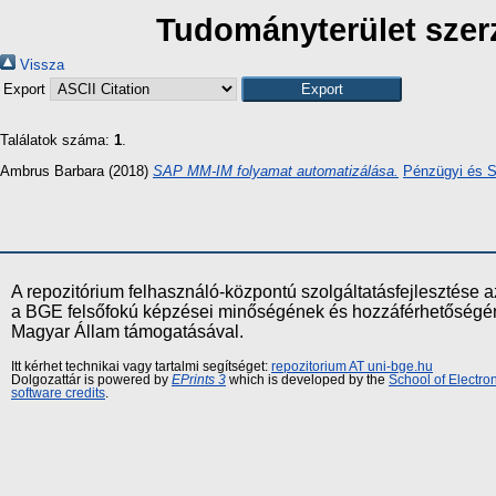
Tudományterület szerz
Vissza
Export
Találatok száma:
1
.
Ambrus Barbara
(2018)
SAP MM-IM folyamat automatizálása.
Pénzügyi és S
A repozitórium felhasználó-központú szolgáltatásfejlesztés
a BGE felsőfokú képzései minőségének és hozzáférhetőségének
Magyar Állam támogatásával.
Itt kérhet technikai vagy tartalmi segítséget:
repozitorium AT uni-bge.hu
Dolgozattár is powered by
EPrints 3
which is developed by the
School of Electr
software credits
.