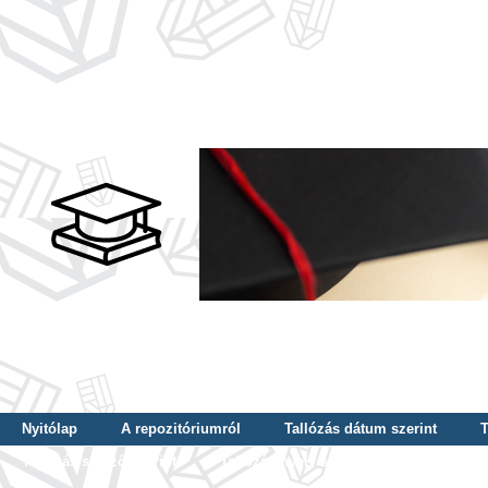
Nyitólap
A repozitóriumról
Tallózás dátum szerint
T
Tallózás szerző szerint
Tallózás nyelv szerint
Tallózás ké