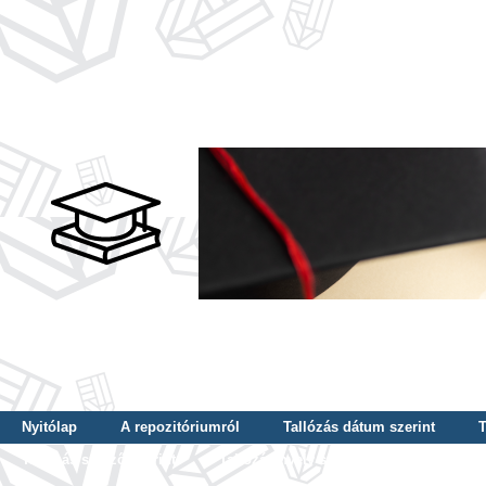
Nyitólap
A repozitóriumról
Tallózás dátum szerint
T
Tallózás szerző szerint
Tallózás nyelv szerint
Tallózás ké