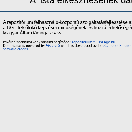
A lista elkészítésének 
A repozitórium felhasználó-központú szolgáltatásfejlesztés
a BGE felsőfokú képzései minőségének és hozzáférhetőségének
Magyar Állam támogatásával.
Itt kérhet technikai vagy tartalmi segítséget:
repozitorium AT uni-bge.hu
Dolgozattár is powered by
EPrints 3
which is developed by the
School of Electr
software credits
.