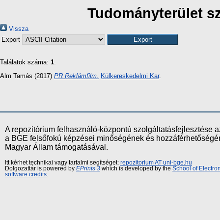
Tudományterület sz
Vissza
Export
Találatok száma:
1
.
Alm Tamás
(2017)
PR Reklámfilm.
Külkereskedelmi Kar
.
A repozitórium felhasználó-központú szolgáltatásfejlesztés
a BGE felsőfokú képzései minőségének és hozzáférhetőségének
Magyar Állam támogatásával.
Itt kérhet technikai vagy tartalmi segítséget:
repozitorium AT uni-bge.hu
Dolgozattár is powered by
EPrints 3
which is developed by the
School of Electr
software credits
.