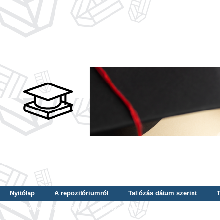
Nyitólap
A repozitóriumról
Tallózás dátum szerint
T
Tallózás szerző szerint
Tallózás nyelv szerint
Tallózás ké