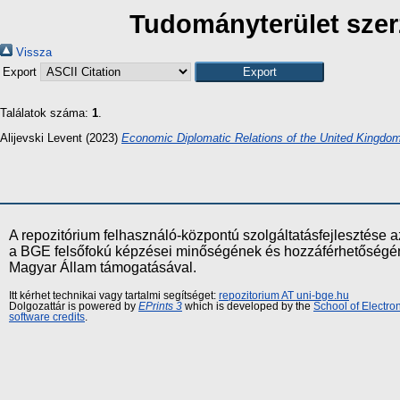
Tudományterület szerz
Vissza
Export
Találatok száma:
1
.
Alijevski Levent
(2023)
Economic Diplomatic Relations of the United Kingdom
A repozitórium felhasználó-központú szolgáltatásfejlesztés
a BGE felsőfokú képzései minőségének és hozzáférhetőségének
Magyar Állam támogatásával.
Itt kérhet technikai vagy tartalmi segítséget:
repozitorium AT uni-bge.hu
Dolgozattár is powered by
EPrints 3
which is developed by the
School of Electr
software credits
.