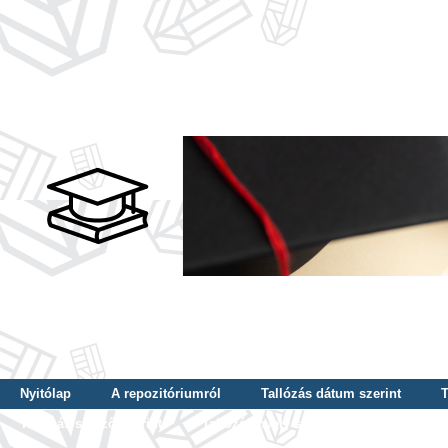
Nyitólap
A repozitóriumról
Tallózás dátum szerint
T
Tallózás szerző szerint
Tallózás nyelv szerint
Tallózás ké