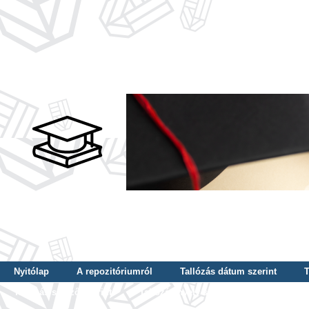
Nyitólap
A repozitóriumról
Tallózás dátum szerint
T
Tallózás szerző szerint
Tallózás nyelv szerint
Tallózás ké