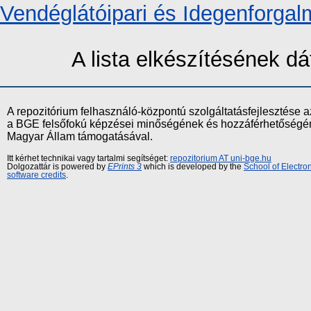
Vendéglátóipari és Idegenforgal
A lista elkészítésének 
A repozitórium felhasználó-központú szolgáltatásfejlesztés
a BGE felsőfokú képzései minőségének és hozzáférhetőségének
Magyar Állam támogatásával.
Itt kérhet technikai vagy tartalmi segítséget:
repozitorium AT uni-bge.hu
Dolgozattár is powered by
EPrints 3
which is developed by the
School of Electr
software credits
.