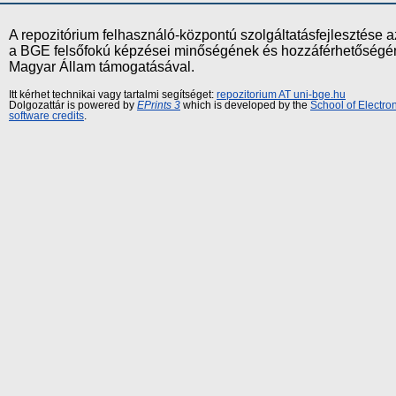
A repozitórium felhasználó-központú szolgáltatásfejlesztés
a BGE felsőfokú képzései minőségének és hozzáférhetőségének
Magyar Állam támogatásával.
Itt kérhet technikai vagy tartalmi segítséget:
repozitorium AT uni-bge.hu
Dolgozattár is powered by
EPrints 3
which is developed by the
School of Electr
software credits
.