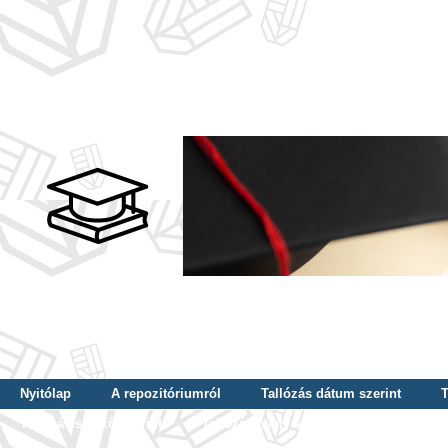
Nyitólap
A repozitóriumról
Tallózás dátum szerint
T
Tallózás szerző szerint
Tallózás nyelv szerint
Tallózás ké