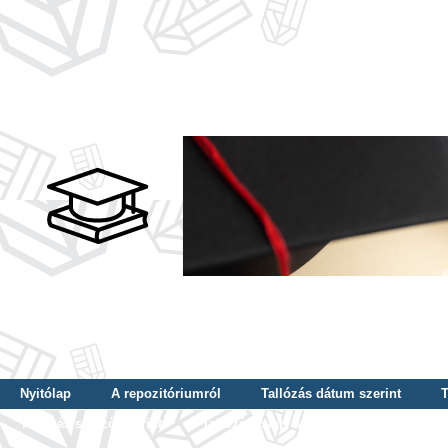
Nyitólap
A repozitóriumról
Tallózás dátum szerint
T
Tallózás szerző szerint
Tallózás nyelv szerint
Tallózás ké