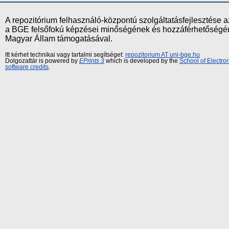
A repozitórium felhasználó-központú szolgáltatásfejlesztés
a BGE felsőfokú képzései minőségének és hozzáférhetőségének
Magyar Állam támogatásával.
Itt kérhet technikai vagy tartalmi segítséget:
repozitorium AT uni-bge.hu
Dolgozattár is powered by
EPrints 3
which is developed by the
School of Electr
software credits
.