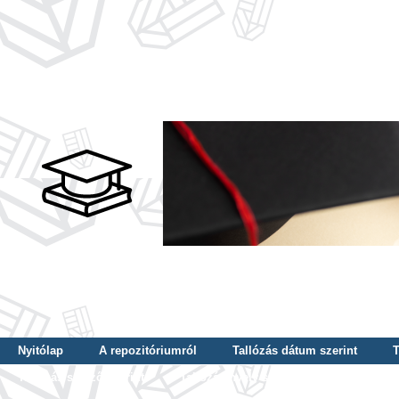
Nyitólap
A repozitóriumról
Tallózás dátum szerint
T
Tallózás szerző szerint
Tallózás nyelv szerint
Tallózás ké