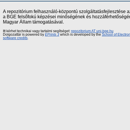
A repozitórium felhasználó-központú szolgáltatásfejlesztés
a BGE felsőfokú képzései minőségének és hozzáférhetőségének
Magyar Állam támogatásával.
Itt kérhet technikai vagy tartalmi segítséget:
repozitorium AT uni-bge.hu
Dolgozattár is powered by
EPrints 3
which is developed by the
School of Electr
software credits
.