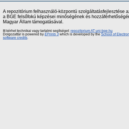
A repozitórium felhasználó-központú szolgáltatásfejlesztés
a BGE felsőfokú képzései minőségének és hozzáférhetőségének
Magyar Állam támogatásával.
Itt kérhet technikai vagy tartalmi segítséget:
repozitorium AT uni-bge.hu
Dolgozattár is powered by
EPrints 3
which is developed by the
School of Electr
software credits
.