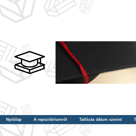
Nyitólap
A repozitóriumról
Tallózás dátum szerint
T
Tallózás szerző szerint
Tallózás nyelv szerint
Tallózás ké