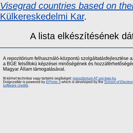
Visegrad countries based on thei
Külkereskedelmi Kar
.
A lista elkészítésének 
A repozitórium felhasználó-központú szolgáltatásfejlesztés
a BGE felsőfokú képzései minőségének és hozzáférhetőségének
Magyar Állam támogatásával.
Itt kérhet technikai vagy tartalmi segítséget:
repozitorium AT uni-bge.hu
Dolgozattár is powered by
EPrints 3
which is developed by the
School of Electr
software credits
.