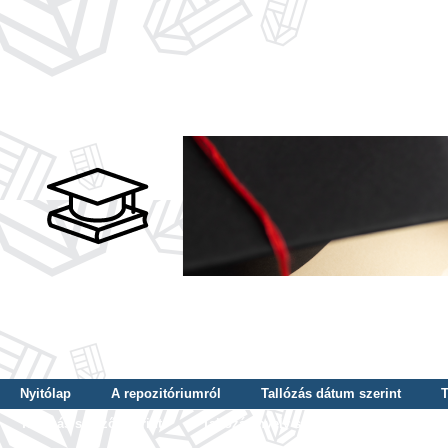
Nyitólap
A repozitóriumról
Tallózás dátum szerint
T
Tallózás szerző szerint
Tallózás nyelv szerint
Tallózás ké