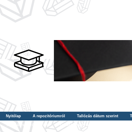
Nyitólap
A repozitóriumról
Tallózás dátum szerint
T
Tallózás szerző szerint
Tallózás nyelv szerint
Tallózás ké