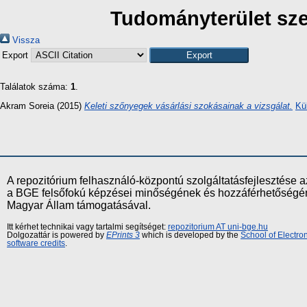
Tudományterület szer
Vissza
Export
Találatok száma:
1
.
Akram Soreia
(2015)
Keleti szőnyegek vásárlási szokásainak a vizsgálat.
Kü
A repozitórium felhasználó-központú szolgáltatásfejlesztés
a BGE felsőfokú képzései minőségének és hozzáférhetőségének
Magyar Állam támogatásával.
Itt kérhet technikai vagy tartalmi segítséget:
repozitorium AT uni-bge.hu
Dolgozattár is powered by
EPrints 3
which is developed by the
School of Electr
software credits
.