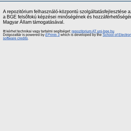
A repozitórium felhasználó-központú szolgáltatásfejlesztés
a BGE felsőfokú képzései minőségének és hozzáférhetőségének
Magyar Állam támogatásával.
Itt kérhet technikai vagy tartalmi segítséget:
repozitorium AT uni-bge.hu
Dolgozattár is powered by
EPrints 3
which is developed by the
School of Electr
software credits
.