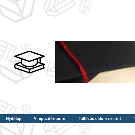
Nyitólap
A repozitóriumról
Tallózás dátum szerint
T
Tallózás szerző szerint
Tallózás nyelv szerint
Tallózás ké