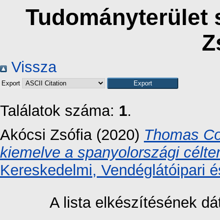
Tudományterület s
Z
Vissza
Export
Találatok száma:
1
.
Akócsi Zsófia
(2020)
Thomas Coo
kiemelve a spanyolországi célter
Kereskedelmi, Vendéglátóipari é
A lista elkészítésének 