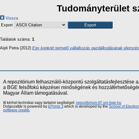
Tudományterület sz
Vissza
Export
Találatok száma:
1
.
Aipli Petra
(2012)
Egy konkrét termelő vállalkozás gazdálkodásának elemzés
A repozitórium felhasználó-központú szolgáltatásfejlesztés
a BGE felsőfokú képzései minőségének és hozzáférhetőségének
Magyar Állam támogatásával.
Itt kérhet technikai vagy tartalmi segítséget:
repozitorium AT uni-bge.hu
Dolgozattár is powered by
EPrints 3
which is developed by the
School of Electr
software credits
.