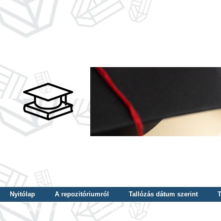
Nyitólap
A repozitóriumról
Tallózás dátum szerint
T
Tallózás szerző szerint
Tallózás nyelv szerint
Tallózás ké