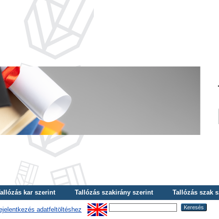
allózás kar szerint
Tallózás szakirány szerint
Tallózás szak s
ejelentkezés adatfeltöltéshez