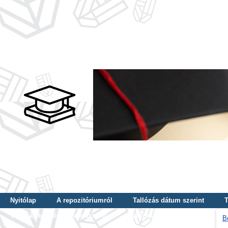
Nyitólap
A repozitóriumról
Tallózás dátum szerint
T
Tallózás képzés szintje szerint
Tallózás kulcsszó szerint
B