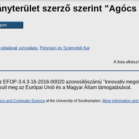
yterület szerző szerint "
Agócs 
 oldalának vizsgálata.
Pénzügyi és Számviteli Kar
.
A lista elkés
e az EFOP-3.4.3-16-2016-00020 azonosítószámú "Innovatív meg
ósult meg az Európai Unió és a Magyar Állam támogatásával.
onics and Computer Science
at the University of Southampton.
More information and 