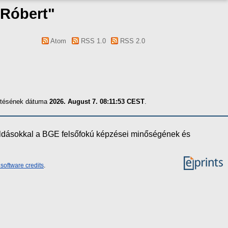
Róbert
"
Atom
RSS 1.0
RSS 2.0
zítésének dátuma
2026. August 7. 08:11:53 CEST
.
oldásokkal a BGE felsőfokú képzései minőségének és
software credits
.