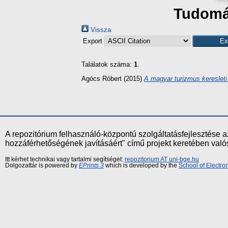
Tudomán
Vissza
Export
Találatok száma:
1
.
Agócs Róbert
(2015)
A magyar turizmus keresleti
A repozitórium felhasználó-központú szolgáltatásfejlesztés
hozzáférhetőségének javításáért" című projekt keretében val
Itt kérhet technikai vagy tartalmi segítséget:
repozitorium AT uni-bge.hu
Dolgozattár is powered by
EPrints 3
which is developed by the
School of Electr