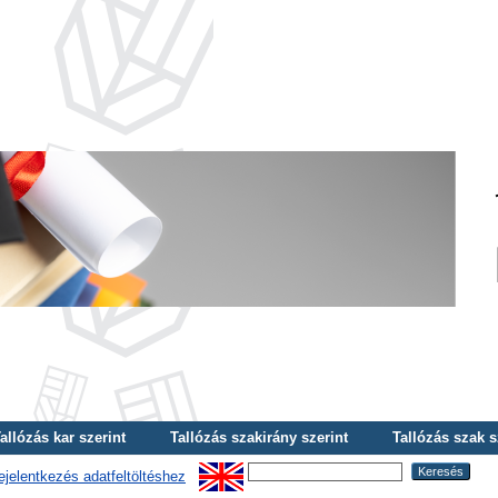
allózás kar szerint
Tallózás szakirány szerint
Tallózás szak s
ejelentkezés adatfeltöltéshez