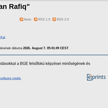
an Rafiq
"
Atom
RSS 1.0
RSS 2.0
 Kar
.
zítésének dátuma
2026. August 7. 05:41:49 CEST
.
oldásokkal a BGE felsőfokú képzései minőségének és
software credits
.