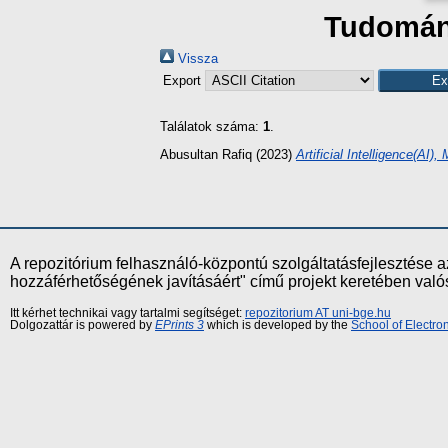
Tudomány
Vissza
Export
Találatok száma:
1
.
Abusultan Rafiq
(2023)
Artificial Intelligence(A
A repozitórium felhasználó-központú szolgáltatásfejlesztés
hozzáférhetőségének javításáért" című projekt keretében val
Itt kérhet technikai vagy tartalmi segítséget:
repozitorium AT uni-bge.hu
Dolgozattár is powered by
EPrints 3
which is developed by the
School of Electr