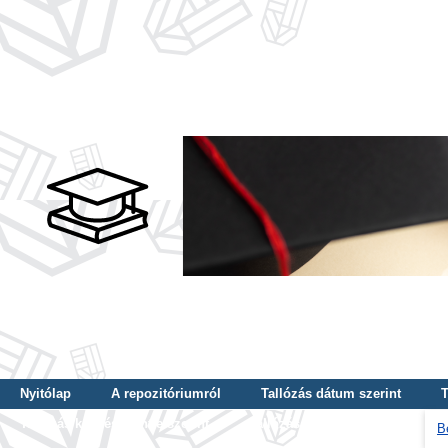
Nyitólap
A repozitóriumról
Tallózás dátum szerint
T
Tallózás képzés szintje szerint
Tallózás kulcsszó szerint
B