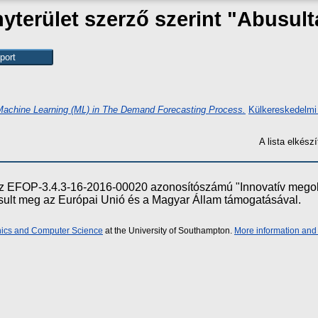
terület szerző szerint "
Abusult
I), Machine Learning (ML) in The Demand Forecasting Process.
Külkereskedelmi
A lista elkés
e az EFOP-3.4.3-16-2016-00020 azonosítószámú "Innovatív meg
ósult meg az Európai Unió és a Magyar Állam támogatásával.
onics and Computer Science
at the University of Southampton.
More information and 