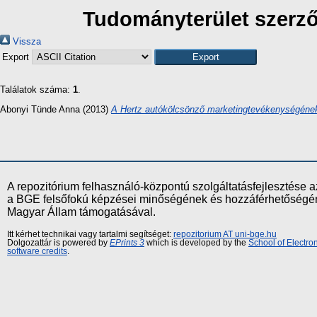
Tudományterület szerző 
Vissza
Export
Találatok száma:
1
.
Abonyi Tünde Anna
(2013)
A Hertz autókölcsönző marketingtevékenységéne
A repozitórium felhasználó-központú szolgáltatásfejlesztés
a BGE felsőfokú képzései minőségének és hozzáférhetőségének
Magyar Állam támogatásával.
Itt kérhet technikai vagy tartalmi segítséget:
repozitorium AT uni-bge.hu
Dolgozattár is powered by
EPrints 3
which is developed by the
School of Electr
software credits
.