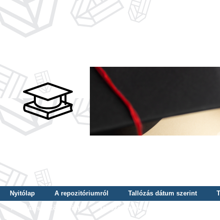
Nyitólap
A repozitóriumról
Tallózás dátum szerint
T
Tallózás szerző szerint
Tallózás nyelv szerint
Tallózás ké