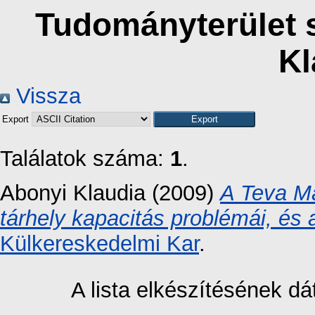
Tudományterület s
Kl
Vissza
Export
Találatok száma:
1
.
Abonyi Klaudia
(2009)
A Teva Ma
tárhely kapacitás problémái, és
Külkereskedelmi Kar
.
A lista elkészítésének 