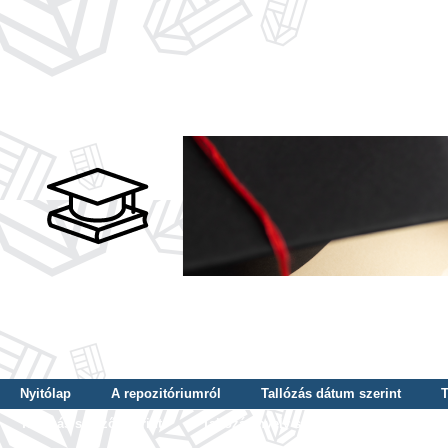
Nyitólap
A repozitóriumról
Tallózás dátum szerint
T
Tallózás szerző szerint
Tallózás nyelv szerint
Tallózás ké