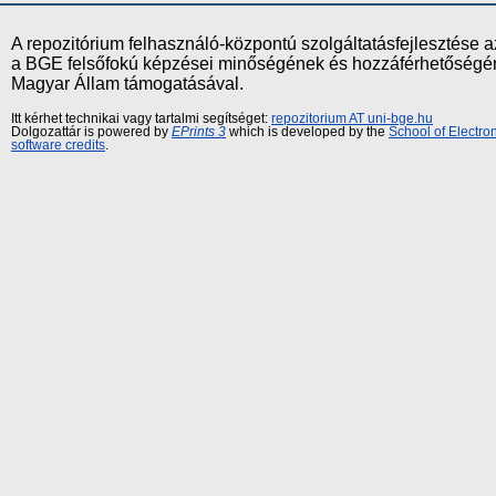
A repozitórium felhasználó-központú szolgáltatásfejlesztés
a BGE felsőfokú képzései minőségének és hozzáférhetőségének
Magyar Állam támogatásával.
Itt kérhet technikai vagy tartalmi segítséget:
repozitorium AT uni-bge.hu
Dolgozattár is powered by
EPrints 3
which is developed by the
School of Electr
software credits
.