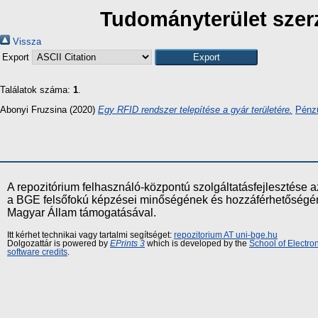
Tudományterület szerz
Vissza
Export
Találatok száma:
1
.
Abonyi Fruzsina
(2020)
Egy RFID rendszer telepítése a gyár területére.
Pénzü
A repozitórium felhasználó-központú szolgáltatásfejlesztés
a BGE felsőfokú képzései minőségének és hozzáférhetőségének
Magyar Állam támogatásával.
Itt kérhet technikai vagy tartalmi segítséget:
repozitorium AT uni-bge.hu
Dolgozattár is powered by
EPrints 3
which is developed by the
School of Electr
software credits
.