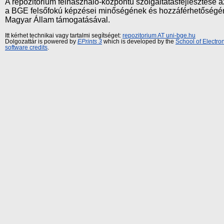
A repozitórium felhasználó-központú szolgáltatásfejlesztés
a BGE felsőfokú képzései minőségének és hozzáférhetőségének
Magyar Állam támogatásával.
Itt kérhet technikai vagy tartalmi segítséget:
repozitorium AT uni-bge.hu
Dolgozattár is powered by
EPrints 3
which is developed by the
School of Electr
software credits
.