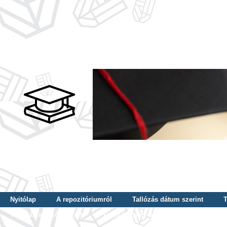
Nyitólap
A repozitóriumról
Tallózás dátum szerint
T
Tallózás szerző szerint
Tallózás nyelv szerint
Tallózás ké